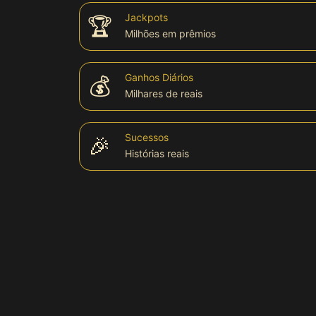
Jackpots
🏆
🏆 Plataforma
Milhões em prêmios
Plataforma
Ganhos Diários
💰
Milhares de reais
Bet
Sucessos
🎉
Histórias reais
Win
APP