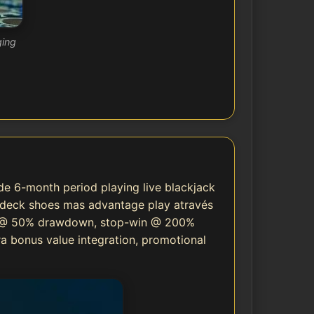
ging
de 6-month period playing live blackjack
8-deck shoes mas advantage play através
oss @ 50% drawdown, stop-win @ 200%
ra bonus value integration, promotional