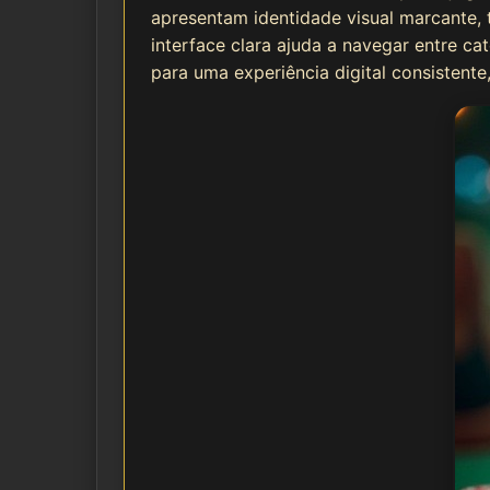
apresentam identidade visual marcante, 
interface clara ajuda a navegar entre ca
para uma experiência digital consisten