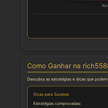
Suc
Como Ganhar na rich558
Descubra as estratégias e dicas que podem
Dicas para Sucesso
Estratégias comprovadas: