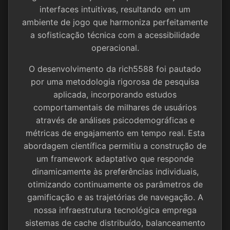
Instalar
interfaces intuitivas, resultando em um
ambiente de jogo que harmoniza perfeitamente
a sofisticação técnica com a acessibilidade
🌐 Social & Contato
operacional.
📱 Telegram
O desenvolvimento da rich5588 foi pautado
por uma metodologia rigorosa de pesquisa
📘 Facebook
aplicada, incorporando estudos
comportamentais de milhares de usuários
através de análises psicodemográficas e
métricas de engajamento em tempo real. Esta
abordagem científica permitiu a construção de
um framework adaptativo que responde
dinamicamente às preferências individuais,
otimizando continuamente os parâmetros de
gamificação e as trajetórias de navegação. A
nossa infraestrutura tecnológica emprega
sistemas de cache distribuído, balanceamento