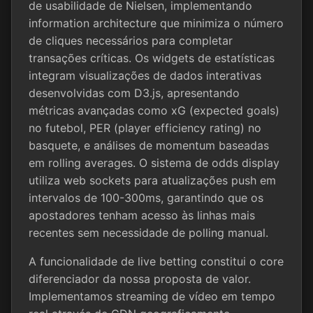
de usabilidade de Nielsen, implementando
information architecture que minimiza o número
de cliques necessários para completar
transações críticas. Os widgets de estatísticas
integram visualizações de dados interativas
desenvolvidas com D3.js, apresentando
métricas avançadas como xG (expected goals)
no futebol, PER (player efficiency rating) no
basquete, e análises de momentum baseadas
em rolling averages. O sistema de odds display
utiliza web sockets para atualizações push em
intervalos de 100-300ms, garantindo que os
apostadores tenham acesso às linhas mais
recentes sem necessidade de polling manual.
A funcionalidade de live betting constitui o core
diferenciador da nossa proposta de valor.
Implementamos streaming de vídeo em tempo