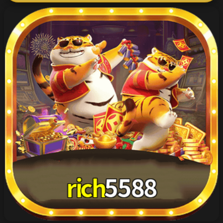
👤 Conta
Login
Cadastro
Bônus
VIP
Lottery
🏆 Plataforma
Plataforma