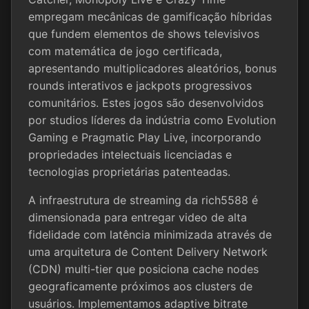
empregam mecânicas de gamificação híbridas
que fundem elementos de shows televisivos
com matemática de jogo certificada,
apresentando multiplicadores aleatórios, bonus
rounds interativos e jackpots progressivos
comunitários. Estes jogos são desenvolvidos
por studios líderes da indústria como Evolution
Gaming e Pragmatic Play Live, incorporando
propriedades intelectuais licenciadas e
tecnologias proprietárias patenteadas.
A infraestrutura de streaming da rich5588 é
dimensionada para entregar video de alta
fidelidade com latência minimizada através de
uma arquitetura de Content Delivery Network
(CDN) multi-tier que posiciona cache nodes
geograficamente próximos aos clusters de
usuários. Implementamos adaptive bitrate