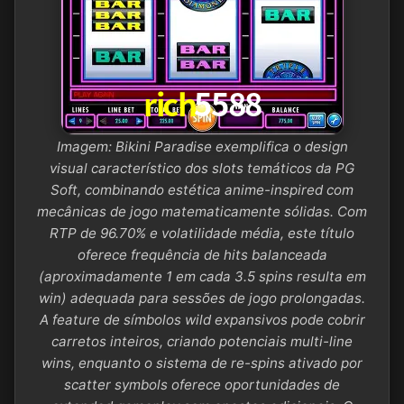
Imagem: Bikini Paradise exemplifica o design
visual característico dos slots temáticos da PG
Soft, combinando estética anime-inspired com
mecânicas de jogo matematicamente sólidas. Com
RTP de 96.70% e volatilidade média, este título
oferece frequência de hits balanceada
(aproximadamente 1 em cada 3.5 spins resulta em
win) adequada para sessões de jogo prolongadas.
A feature de símbolos wild expansivos pode cobrir
carretos inteiros, criando potenciais multi-line
wins, enquanto o sistema de re-spins ativado por
scatter symbols oferece oportunidades de