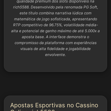
qualidade premium dos slots disponíveis na
rich5588. Desenvolvido pela renomada PG Soft,
este título combina narrativa lúdica com
matemática de jogo sofisticada, apresentando
RTP competitivo de 96.75%, volatilidade média-
alta e potencial de ganho máximo de até 5.000x a
aposta base. A interface demonstra o
compromisso da plataforma com experiências
visuais de alta fidelidade e jogabilidade
envolvente.
Apostas Esportivas no Cassino