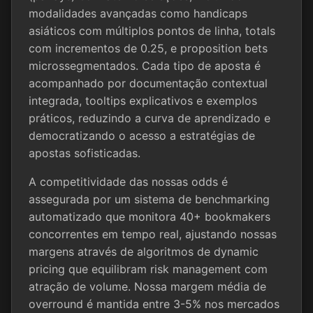
modalidades avançadas como handicaps
asiáticos com múltiplos pontos de linha, totals
com incrementos de 0.25, e proposition bets
microssegmentados. Cada tipo de aposta é
acompanhado por documentação contextual
integrada, tooltips explicativos e exemplos
práticos, reduzindo a curva de aprendizado e
democratizando o acesso a estratégias de
apostas sofisticadas.
A competitividade das nossas odds é
assegurada por um sistema de benchmarking
automatizado que monitora 40+ bookmakers
concorrentes em tempo real, ajustando nossas
margens através de algoritmos de dynamic
pricing que equilibram risk management com
atração de volume. Nossa margem média de
overround é mantida entre 3-5% nos mercados