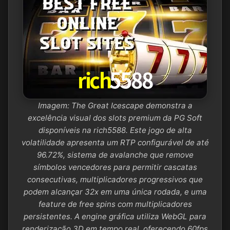
Imagem: The Great Icescape demonstra a
excelência visual dos slots premium da PG Soft
disponíveis na rich5588. Este jogo de alta
volatilidade apresenta um RTP configurável de até
96.72%, sistema de avalanche que remove
símbolos vencedores para permitir cascatas
consecutivas, multiplicadores progressivos que
podem alcançar 32x em uma única rodada, e uma
feature de free spins com multiplicadores
persistentes. A engine gráfica utiliza WebGL para
renderização 3D em tempo real, oferecendo 60fps