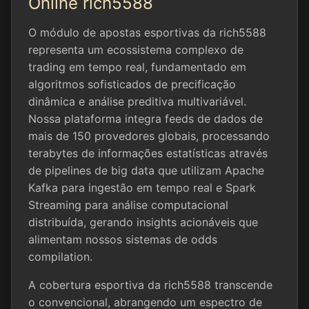
Online rich5588
O módulo de apostas esportivas da rich5588
representa um ecossistema complexo de
trading em tempo real, fundamentado em
algoritmos sofisticados de precificação
dinâmica e análise preditiva multivariável.
Nossa plataforma integra feeds de dados de
mais de 150 provedores globais, processando
terabytes de informações estatísticas através
de pipelines de big data que utilizam Apache
Kafka para ingestão em tempo real e Spark
Streaming para análise computacional
distribuída, gerando insights acionáveis que
alimentam nossos sistemas de odds
compilation.
A cobertura esportiva da rich5588 transcende
o convencional, abrangendo um espectro de