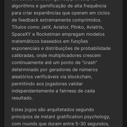
algorithms e gamificação de alta frequência
para criar experiências que operam em ciclos
de feedback extremamente comprimidos.
Títulos como JetX, Aviator, Plinko, Aviatrix,
SpaceXY e Rocketman empregam modelos
matemáticos baseados em funções
exponenciais e distribuições de probabilidade
calibradas, onde multiplicadores crescem
continuamente até um ponto de "crash"
determinado por geradores de números
aleatórios verificáveis via blockchain,
permitindo aos jogadores validar
independentemente a fairness de cada
resultado.
Estes jogos são arquitetados segundo
princípios de instant gratification psychology,
com rounds que duram entre 5-30 segundos,