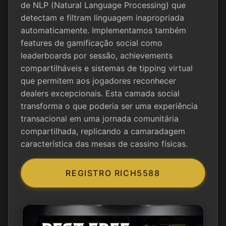
de NLP (Natural Language Processing) que
detectam e filtram linguagem inapropriada
automaticamente. Implementamos também
features de gamificação social como
leaderboards por sessão, achievements
compartilháveis e sistemas de tipping virtual
que permitem aos jogadores reconhecer
dealers excepcionais. Esta camada social
transforma o que poderia ser uma experiência
transacional em uma jornada comunitária
compartilhada, replicando a camaradagem
característica das mesas de cassino físicas.
REGISTRO RICH5588