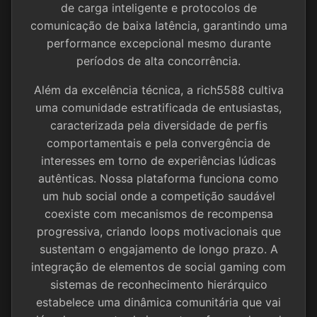
de carga inteligente e protocolos de
comunicação de baixa latência, garantindo uma
performance excepcional mesmo durante
períodos de alta concorrência.
Além da excelência técnica, a rich5588 cultiva
uma comunidade estratificada de entusiastas,
caracterizada pela diversidade de perfis
comportamentais e pela convergência de
interesses em torno de experiências lúdicas
autênticas. Nossa plataforma funciona como
um hub social onde a competição saudável
coexiste com mecanismos de recompensa
progressiva, criando loops motivacionais que
sustentam o engajamento de longo prazo. A
integração de elementos de social gaming com
sistemas de reconhecimento hierárquico
estabelece uma dinâmica comunitária que vai