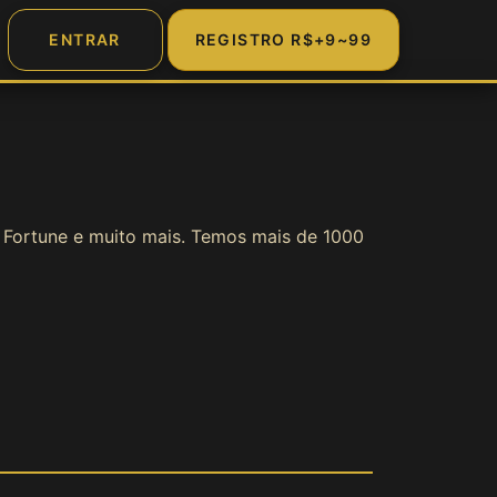
ENTRAR
REGISTRO R$+9~99
👤 Conta
Login
s Fortune e muito mais. Temos mais de 1000
Cadastro
Bônus
VIP
Lottery