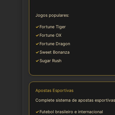
Jogos populares:
Fortune Tiger
Fortune OX
Fortune Dragon
Sweet Bonanza
Sugar Rush
Apostas Esportivas
Complete sistema de apostas esportivas
Futebol brasileiro e internacional