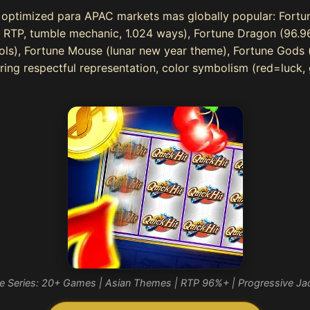
) optimized para APAC markets mas globally popular: Fortu
% RTP, tumble mechanic, 1.024 ways), Fortune Dragon (96.9
s), Fortune Mouse (lunar new year theme), Fortune Gods (p
ring respectful representation, color symbolism (red=luck,
ne Series: 20+ Games | Asian Themes | RTP 96%+ | Progressive Ja