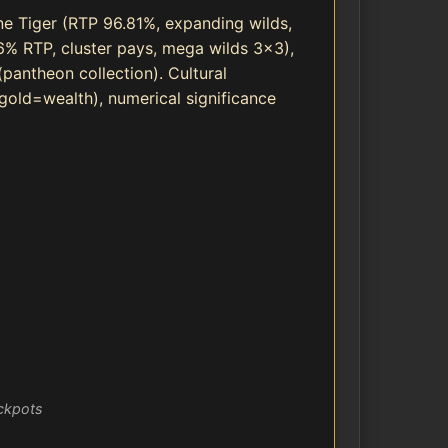
ne Tiger (RTP 96.81%, expanding wilds,
6% RTP, cluster pays, mega wilds 3×3),
antheon collection). Cultural
 gold=wealth), numerical significance
ckpots