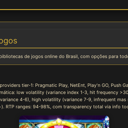
Jogos
bliotecas de jogos online do Brasil, com opções para todo
providers tier-1: Pragmatic Play, NetEnt, Play'n GO, Push 
tica: low volatility (variance index 1-3, hit frequency >3
ariance 4-6), high volatility (variance 7-9, infrequent mas 
). RTP ranges: 94-98%, com transparency total via info too