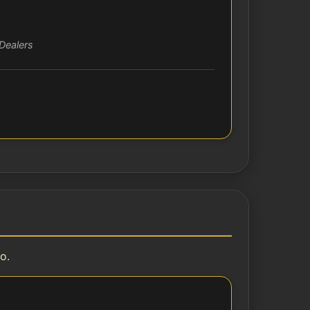
 Dealers
o.