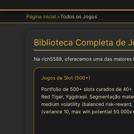
Página Inicial
Todos os Jogos
Biblioteca Completa de 
Na rich5588, oferecemos uma das maiores bi
Jogos de Slot (500+)
Portfolio de 500+ slots curados de 40+ 
Red Tiger, Yggdrasil. Segmentação matemá
medium volatility (balanced risk-reward, v
(variance 10, max win potential 50.000x+