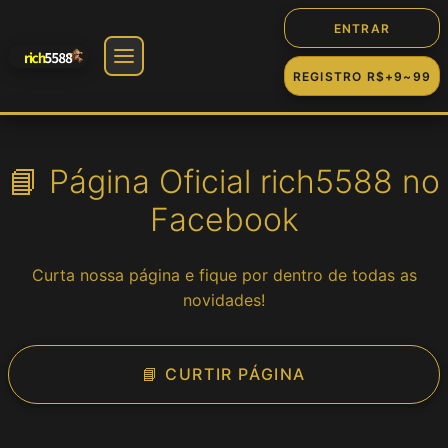
ENTRAR
REGISTRO R$+9~99
🎰 Jogos
📘 Página Oficial rich5588 no
Slot
Facebook
Cassino
Curta nossa página e fique por dentro de todas as
novidades!
Fortune
Jogos
📘 CURTIR PÁGINA
Game