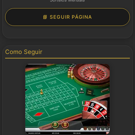
Instalar
📘 SEGUIR PÁGINA
🌐 Social & Contato
📱 Telegram
Como Seguir
📘 Facebook