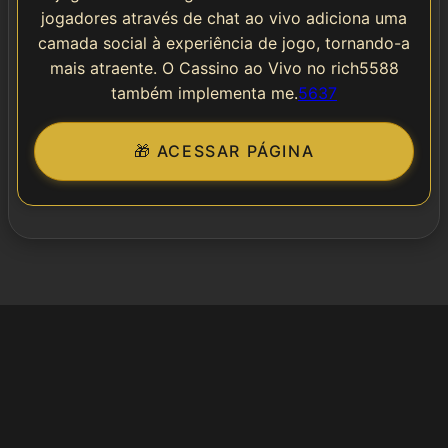
jogadores através de chat ao vivo adiciona uma
camada social à experiência de jogo, tornando-a
mais atraente. O Cassino ao Vivo no rich5588
também implementa me.
5637
🎁 ACESSAR PÁGINA