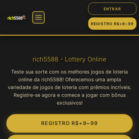
ENTRAR
REGISTRO R$+9~99
🎰 Jogos
Slot
rich5588 - Lottery Online
Teste sua sorte com os melhores jogos de loteria
Cassino
online da rich5588! Oferecemos uma ampla
variedade de jogos de loteria com prêmios incríveis.
Fortune
Registre-se agora e comece a jogar com bônus
exclusivos!
Jogos
REGISTRO R$+9~99
Game