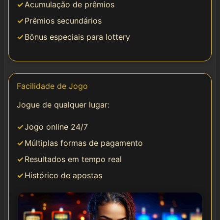
Acumulação de prêmios
Prêmios secundários
Bônus especiais para lottery
Facilidade de Jogo
Jogue de qualquer lugar:
Jogo online 24/7
Múltiplas formas de pagamento
Resultados em tempo real
Histórico de apostas