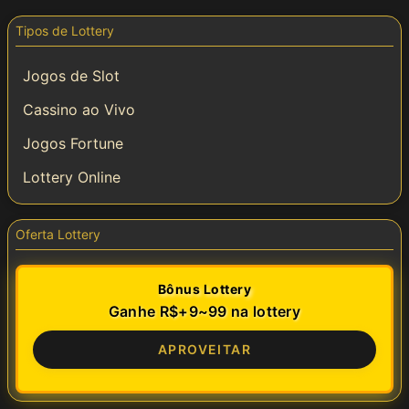
Tipos de Lottery
Jogos de Slot
Cassino ao Vivo
Jogos Fortune
Lottery Online
Oferta Lottery
Bônus Lottery
Ganhe R$+9~99 na lottery
APROVEITAR