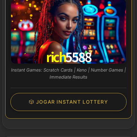
Instant Games: Scratch Cards | Keno | Number Games |
Immediate Results
🎲 JOGAR INSTANT LOTTERY