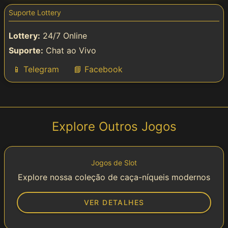
Suporte Lottery
Lottery:
24/7 Online
Suporte:
Chat ao Vivo
📱 Telegram
📘 Facebook
Explore Outros Jogos
Jogos de Slot
Explore nossa coleção de caça-níqueis modernos
VER DETALHES