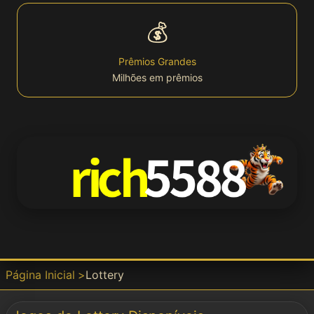
💰
Bet
Prêmios Grandes
Milhões em prêmios
Win
APP
📱 Download
APK
Download
Página Inicial
Lottery
Baixar