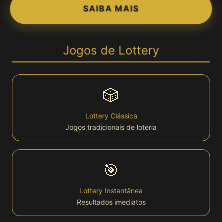
SAIBA MAIS
👤 Conta
Login
Jogos de Lottery
Cadastro
🎲
Bônus
Lottery Clássica
Jogos tradicionais de loteria
VIP
Lottery
🎯
Lottery Instantânea
🏆 Plataforma
Resultados imediatos
Plataforma