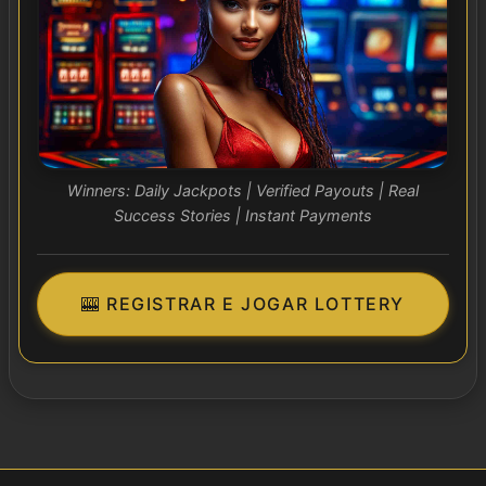
Winners: Daily Jackpots | Verified Payouts | Real
Success Stories | Instant Payments
🎰 REGISTRAR E JOGAR LOTTERY