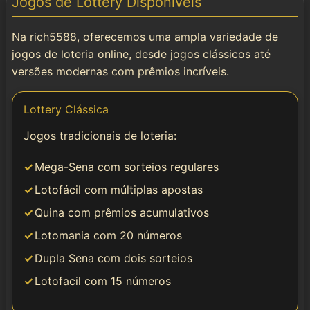
Jogos de Lottery Disponíveis
Instalar
Na rich5588, oferecemos uma ampla variedade de
🌐 Social & Contato
jogos de loteria online, desde jogos clássicos até
versões modernas com prêmios incríveis.
📱 Telegram
Lottery Clássica
📘 Facebook
Jogos tradicionais de loteria:
Mega-Sena com sorteios regulares
Lotofácil com múltiplas apostas
Quina com prêmios acumulativos
Lotomania com 20 números
Dupla Sena com dois sorteios
Lotofacil com 15 números